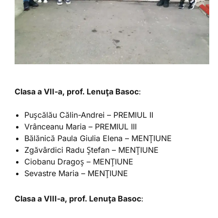
Clasa a VII-a, prof. Lenuța Basoc
:
Pușcălău Călin-Andrei – PREMIUL II
Vrânceanu Maria – PREMIUL III
Bălănică Paula Giulia Elena – MENȚIUNE
Zgăvârdici Radu Ștefan – MENȚIUNE
Ciobanu Dragoș – MENȚIUNE
Sevastre Maria – MENȚIUNE
Clasa a VIII-a, prof. Lenuța Basoc
: